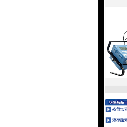
残留塩
溶存酸