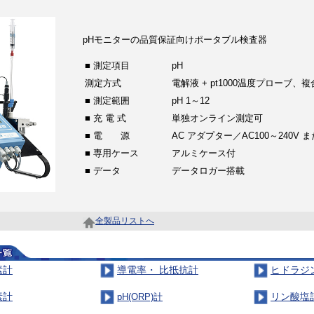
pHモニターの品質保証向けポータブル検査器
■ 測定項目
pH
測定方式
電解液 + pt1000温度プローブ、
■ 測定範囲
pH 1～12
■ 充 電 式
単独オンライン測定可
■ 電 源
AC アダプター／AC100～240V ま
■ 専用ケース
アルミケース付
■ データ
データロガー搭載
全製品リストへ
素計
導電率・ 比抵抗計
ヒドラジ
素計
リン酸塩
pH(ORP)計