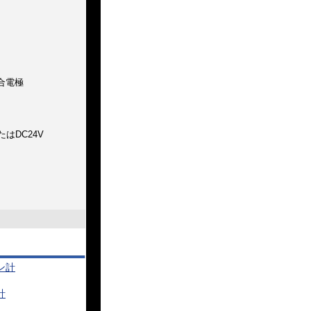
複合電極
たはDC24V
ン計
計