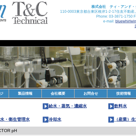
株式会社 ティ・アンド・
110-0003東京都台東区根岸1-2-17住友不動
Phone: 03-3871-1750 F
e-mail:
bluewhirlw
ジ
製品情報
会社概要
お問合せ
技術情報
給水・蒸気・濃縮水
飲料水
水・衛生管理水
冷却水
（産業）生
CTOR pH