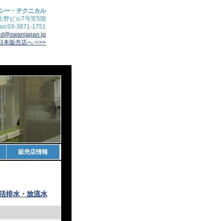
シー・テクニカル
産上野ビル7号官5階
ax:03-3871-1751
ind@swanjapan.jp
日本販売店へ⇒>>
販売店情報
活排水・放流水