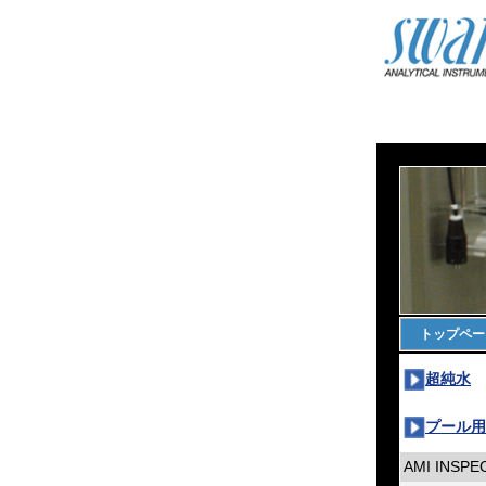
トップペー
超純水
プール用
AMI INSPE